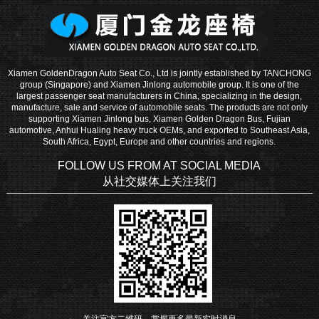
Xiamen GoldenDragon Auto Seat Co., Ltd is jointly established by TANCHONG
group (Singapore) and Xiamen Jinlong automobile group. It is one of the
largest passenger seat manufacturers in China, specializing in the design,
manufacture, sale and service of automobile seats. The products are not only
supporting Xiamen Jinlong bus, Xiamen Golden Dragon Bus, Fujian
automotive, Anhui Hualing heavy truck OEMs, and exported to Southeast Asia,
South Africa, Egypt, Europe and other countries and regions.
FOLLOW US FROM AT SOCIAL MEDIA
从社交媒体上关注我们