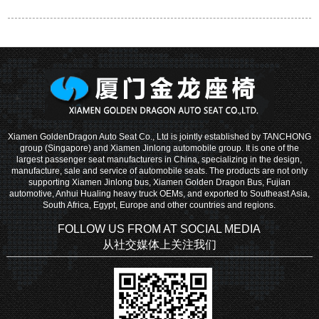
Xiamen GoldenDragon Auto Seat Co., Ltd is jointly established by TANCHONG
group (Singapore) and Xiamen Jinlong automobile group. It is one of the
largest passenger seat manufacturers in China, specializing in the design,
manufacture, sale and service of automobile seats. The products are not only
supporting Xiamen Jinlong bus, Xiamen Golden Dragon Bus, Fujian
automotive, Anhui Hualing heavy truck OEMs, and exported to Southeast Asia,
South Africa, Egypt, Europe and other countries and regions.
FOLLOW US FROM AT SOCIAL MEDIA
从社交媒体上关注我们