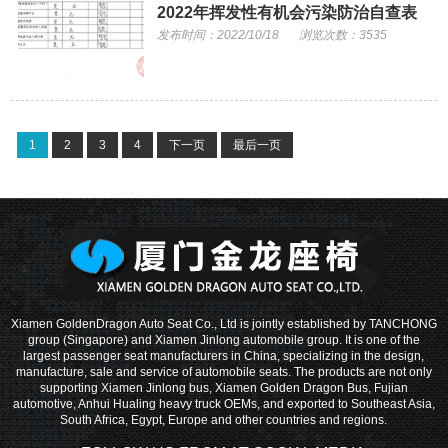
2022年挥发性有机会污染防治自查表
发布时间：2022/10/18
浏览次数：3535
1
2
3
4
下一页
最后一页
Xiamen GoldenDragon Auto Seat Co., Ltd is jointly established by TANCHONG
group (Singapore) and Xiamen Jinlong automobile group. It is one of the
largest passenger seat manufacturers in China, specializing in the design,
manufacture, sale and service of automobile seats. The products are not only
supporting Xiamen Jinlong bus, Xiamen Golden Dragon Bus, Fujian
automotive, Anhui Hualing heavy truck OEMs, and exported to Southeast Asia,
South Africa, Egypt, Europe and other countries and regions.