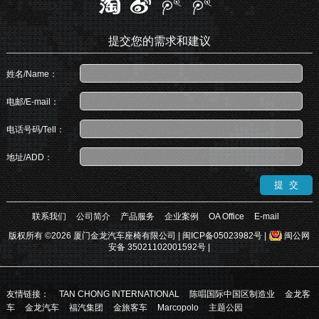
提交您的需求和建议
姓名/Name：
电邮/E-mail：
电话号码/Tell：
地址/ADD：
联系我们
公司简介
产品服务
企业案例
OA Office
E-mail
版权所有 ©2026 厦门金龙汽车座椅有限公司 |
闽ICP备05023982号
|
闽公网
安备 35021102001592号
|
友情链接：
TAN CHONG INTERNATIONAL
陈唱国际中国区制造业
金龙客
车
金龙汽车
福汽集团
金旅客车
Marcopolo
主题公园