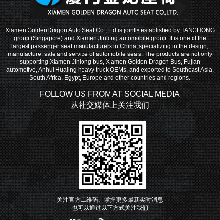
Xiamen GoldenDragon Auto Seat Co., Ltd is jointly established by TANCHONG
group (Singapore) and Xiamen Jinlong automobile group. It is one of the
largest passenger seat manufacturers in China, specializing in the design,
manufacture, sale and service of automobile seats. The products are not only
supporting Xiamen Jinlong bus, Xiamen Golden Dragon Bus, Fujian
automotive, Anhui Hualing heavy truck OEMs, and exported to Southeast Asia,
South Africa, Egypt, Europe and other countries and regions.
FOLLOW US FROM AT SOCIAL MEDIA
从社交媒体上关注我们
关注官方二维码、掌握更多最新实时消息
也可以通过以下方式关注我们