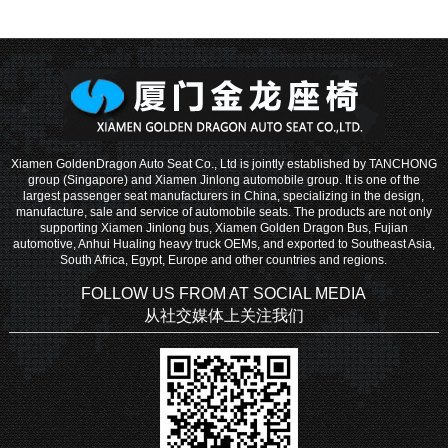
Xiamen GoldenDragon Auto Seat Co., Ltd is jointly established by TANCHONG
group (Singapore) and Xiamen Jinlong automobile group. It is one of the
largest passenger seat manufacturers in China, specializing in the design,
manufacture, sale and service of automobile seats. The products are not only
supporting Xiamen Jinlong bus, Xiamen Golden Dragon Bus, Fujian
automotive, Anhui Hualing heavy truck OEMs, and exported to Southeast Asia,
South Africa, Egypt, Europe and other countries and regions.
FOLLOW US FROM AT SOCIAL MEDIA
从社交媒体上关注我们