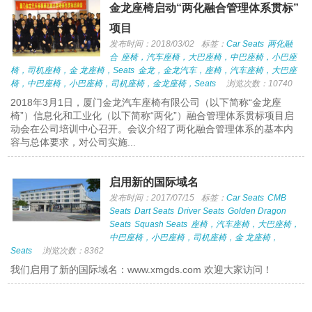
金龙座椅启动“两化融合管理体系贯标”
项目
发布时间：2018/03/02
标签：
Car Seats
两化融
合
座椅，汽车座椅，大巴座椅，中巴座椅，小巴座
椅，司机座椅，金 龙座椅，Seats
金龙，金龙汽车，座椅，汽车座椅，大巴座
椅，中巴座椅，小巴座椅，司机座椅，金龙座椅，Seats
浏览次数：10740
2018年3月1日，厦门金龙汽车座椅有限公司（以下简称“金龙座
椅”）信息化和工业化（以下简称“两化”）融合管理体系贯标项目启
动会在公司培训中心召开。会议介绍了两化融合管理体系的基本内
容与总体要求，对公司实施...
启用新的国际域名
发布时间：2017/07/15
标签：
Car Seats
CMB
Seats
Dart Seats
Driver Seats
Golden Dragon
Seats
Squash Seats
座椅，汽车座椅，大巴座椅，
中巴座椅，小巴座椅，司机座椅，金 龙座椅，
Seats
浏览次数：8362
我们启用了新的国际域名：www.xmgds.com 欢迎大家访问！