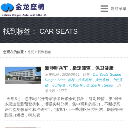
导航菜单
找到标签： CAR SEATS
您现在的位置：
首页
>
找到标签
新肺哨兵车，极速筛查，保卫健康
发布时间：2020/08/11
标签：
Car Seats
Golden
Dragon Seats
座椅，汽车座椅，大巴座椅，中巴座
椅，小巴座椅，司机座椅，金 龙座椅，Seats
浏
览次数：9757
今年6月，总书记召开专家学者座谈会时指出，针对疫情，要“健全
多渠道监测预警机制，增强实时分析、集中研判的能力，不断提高
评估监测敏感性和准确性”，“抓紧补上一些地区疾控机构、医院等检
测能力短板，特别要...